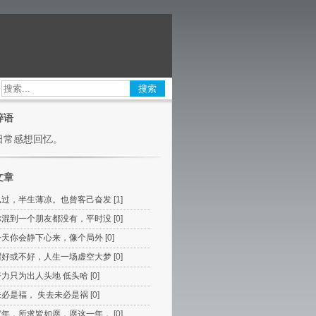
搜索
碎语
日常感想回忆。
文章
已过，半生薄凉。也曾客己奋发
[1]
你混到一个朋友都没有，平时没
[0]
一天你会静下心来，像个局外
[0]
谓好或不好，人生一场虚空大梦
[0]
努力只为出人头地 低头哈
[0]
未必是福， 失去未必是祸
[0]
寅年，所求皆如愿，愿这一年，
[0]