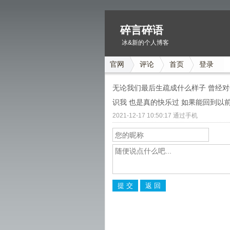
碎言碎语
冰&新的个人博客
官网
评论
首页
登录
无论我们最后生疏成什么样子 曾经对
识我 也是真的快乐过 如果能回到以
2021-12-17 10:50:17 通过手机
提 交
返 回