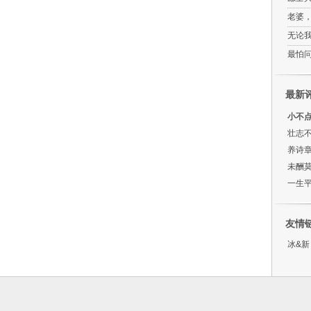
老婆
无论
最怕
最新
小不
壮志
养诗
未酬
一生平
友情
冰&