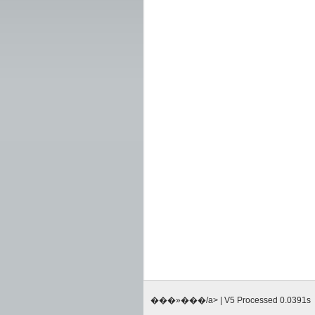
���»���/a> | V5 Processed 0.0391s