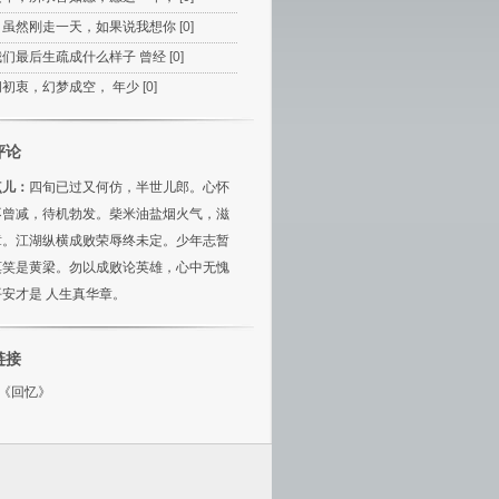
，虽然刚走一天，如果说我想你
[0]
我们最后生疏成什么样子 曾经
[0]
问初衷，幻梦成空， 年少
[0]
评论
点儿：
四旬已过又何仿，半世儿郎。心怀
不曾减，待机勃发。柴米油盐烟火气，滋
章。江湖纵横成败荣辱终未定。少年志暂
莫笑是黄梁。勿以成败论英雄，心中无愧
安才是 人生真华章。
链接
新《回忆》