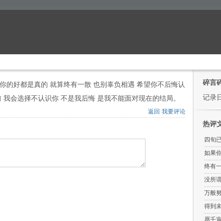
碎言
你的好都是真的 就算终有一散 也别辜负相遇 希望你不后悔认
记录
前 我会选择不认识你 不是我后悔 是我不能面对现在的结局。
返回
我要评论
热评
四旬
如果
终有
没所
万般
得到
愿壬